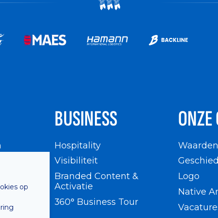
BUSINESS
ONZE 
n
Hospitality
Waarde
en
Visibiliteit
Geschied
Branded Content &
Logo
Activatie
ookies op
Native A
360° Business Tour
Vacature
ring