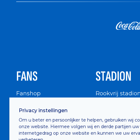
FANS
STADION
Fanshop
Rookvrij stadio
WIGWAM
Stadionbezoek
Privacy instellingen
Supportersraad
Buurtinfo
Om u beter en persoonlijker te helpen, gebruiken wij c
Buffalo Kids Club
onze website. Hiermee volgen wij en derde partijen uw
Supportersfederatie
internetgedrag op onze website en kunnen we uw erva
verbeteren.