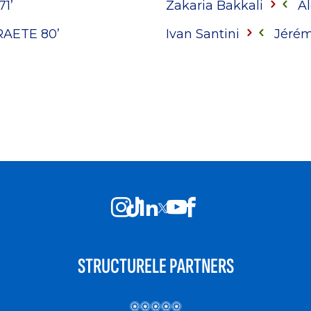
71’
Zakaria Bakkali
Al
RAETE
80’
Ivan Santini
Jérém
STRUCTURELE PARTNERS