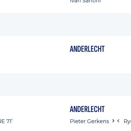
Ivan Santini
ANDERLECHT
ANDERLECHT
RE
71’
Pieter Gerkens
Ry