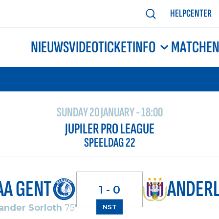
HELPCENTER
NIEUWS
VIDEO
TICKETINFO
MATCHE
SUNDAY 20 JANUARY - 18:00
JUPILER PRO LEAGUE
SPEELDAG 22
AA GENT
ANDER
1 - 0
ander Sorloth
75'
NST