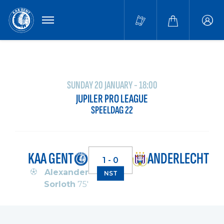
MENU
Buffa
accou
SUNDAY 20 JANUARY - 18:00
JUPILER PRO LEAGUE
SPEELDAG 22
KAA GENT
ANDERLECHT
1 - 0
Alexander
NST
Sorloth
75'