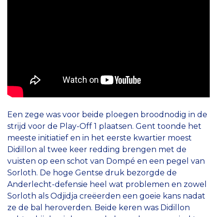
Een zege was voor beide ploegen broodnodig in de
strijd voor de Play-Off 1 plaatsen. Gent toonde het
meeste initiatief en in het eerste kwartier moest
Didillon al twee keer redding brengen met de
vuisten op een schot van Dompé en een pegel van
Sorloth. De hoge Gentse druk bezorgde de
Anderlecht-defensie heel wat problemen en zowel
Sorloth als Odjidja creëerden een goeie kans nadat
ze de bal heroverden. Beide keren was Didillon