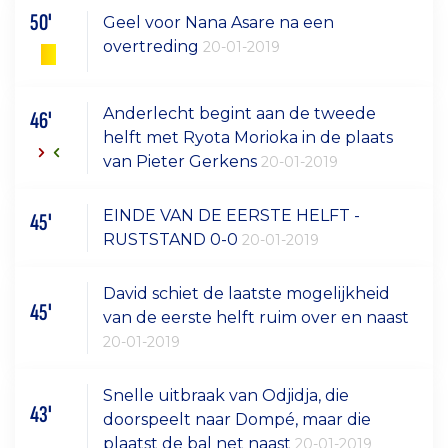
50'
Geel voor Nana Asare na een
overtreding
20-01-2019
Anderlecht begint aan de tweede
46'
helft met Ryota Morioka in de plaats
van Pieter Gerkens
20-01-2019
EINDE VAN DE EERSTE HELFT -
45'
RUSTSTAND 0-0
20-01-2019
David schiet de laatste mogelijkheid
45'
van de eerste helft ruim over en naast
20-01-2019
Snelle uitbraak van Odjidja, die
43'
doorspeelt naar Dompé, maar die
plaatst de bal net naast
20-01-2019