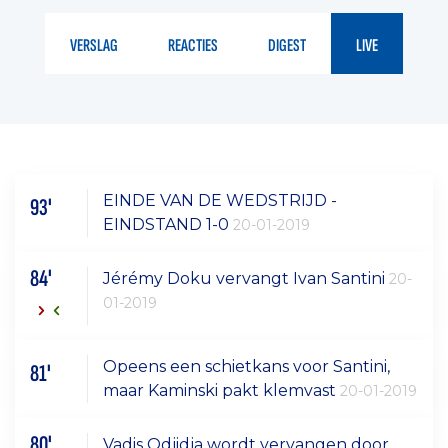
VERSLAG
REACTIES
DIGEST
LIVE
EINDE VAN DE WEDSTRIJD -
93'
EINDSTAND 1-0
20-01-2019
84'
Jérémy Doku vervangt Ivan Santini
20-
01-2019
Opeens een schietkans voor Santini,
81'
maar Kaminski pakt klemvast
20-01-2019
80'
Vadis Odjidja wordt vervangen door