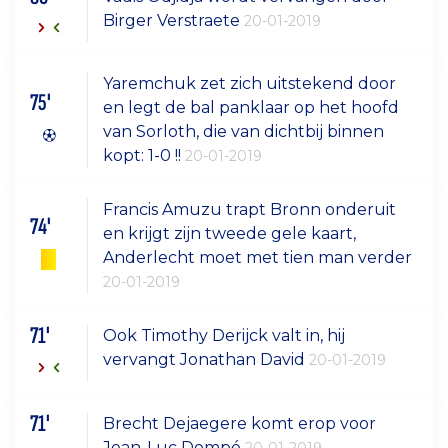
Birger Verstraete
20-01-2019
Yaremchuk zet zich uitstekend door
75'
en legt de bal panklaar op het hoofd
van Sorloth, die van dichtbij binnen
kopt: 1-0 !!
20-01-2019
Francis Amuzu trapt Bronn onderuit
74'
en krijgt zijn tweede gele kaart,
Anderlecht moet met tien man verder
20-01-2019
71'
Ook Timothy Derijck valt in, hij
vervangt Jonathan David
20-01-2019
71'
Brecht Dejaegere komt erop voor
Jean-Luc Dompé
20-01-2019