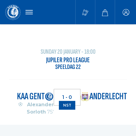
MENU
Buffa
accou
SUNDAY 20 JANUARY - 18:00
JUPILER PRO LEAGUE
SPEELDAG 22
KAA GENT
ANDERLECHT
1 - 0
Alexander
NST
Sorloth
75'