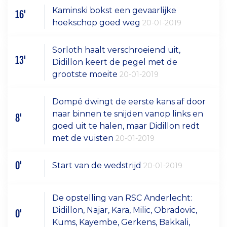
Kaminski bokst een gevaarlijke
16'
hoekschop goed weg
20-01-2019
Sorloth haalt verschroeiend uit,
13'
Didillon keert de pegel met de
grootste moeite
20-01-2019
Dompé dwingt de eerste kans af door
naar binnen te snijden vanop links en
8'
goed uit te halen, maar Didillon redt
met de vuisten
20-01-2019
0'
Start van de wedstrijd
20-01-2019
De opstelling van RSC Anderlecht:
Didillon, Najar, Kara, Milic, Obradovic,
0'
Kums, Kayembe, Gerkens, Bakkali,