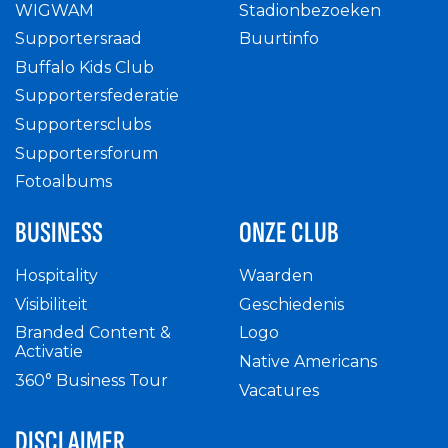
WIGWAM
Stadionbezoeken
Supportersraad
Buurtinfo
Buffalo Kids Club
Supportersfederatie
Supportersclubs
Supportersforum
Fotoalbums
BUSINESS
ONZE CLUB
Hospitality
Waarden
Visibiliteit
Geschiedenis
Branded Content &
Logo
Activatie
Native Americans
360° Business Tour
Vacatures
DISCLAIMER