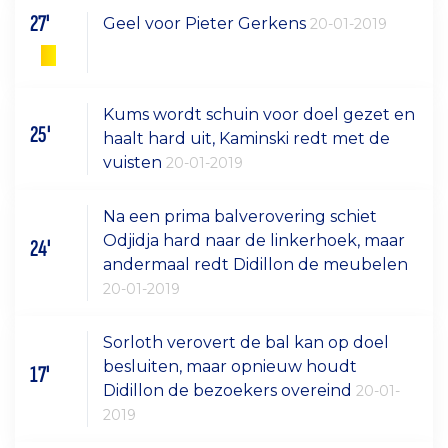
27'
Geel voor Pieter Gerkens
20-01-2019
Kums wordt schuin voor doel gezet en
25'
haalt hard uit, Kaminski redt met de
vuisten
20-01-2019
Na een prima balverovering schiet
Odjidja hard naar de linkerhoek, maar
24'
andermaal redt Didillon de meubelen
20-01-2019
Sorloth verovert de bal kan op doel
besluiten, maar opnieuw houdt
17'
Didillon de bezoekers overeind
20-01-
2019