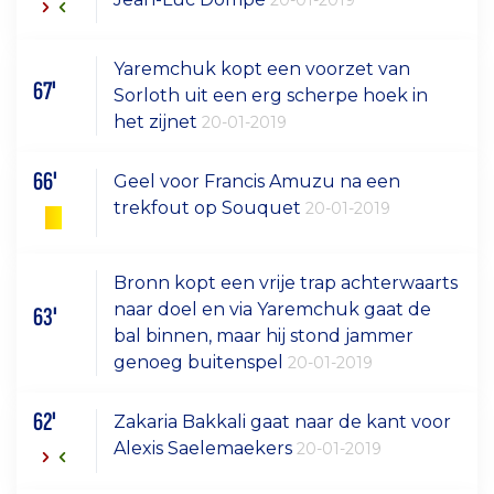
Yaremchuk kopt een voorzet van
67'
Sorloth uit een erg scherpe hoek in
het zijnet
20-01-2019
66'
Geel voor Francis Amuzu na een
trekfout op Souquet
20-01-2019
Bronn kopt een vrije trap achterwaarts
naar doel en via Yaremchuk gaat de
63'
bal binnen, maar hij stond jammer
genoeg buitenspel
20-01-2019
62'
Zakaria Bakkali gaat naar de kant voor
Alexis Saelemaekers
20-01-2019