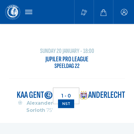
MENU
Buffa
accou
SUNDAY 20 JANUARY - 18:00
JUPILER PRO LEAGUE
SPEELDAG 22
KAA GENT
ANDERLECHT
1 - 0
Alexander
NST
Sorloth
75'