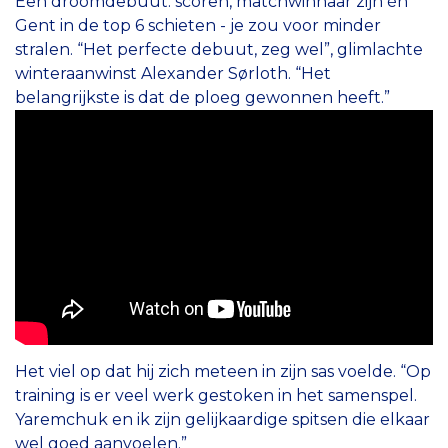
Een droomdebuut: scoren, matchwinnaar zijn én
Gent in de top 6 schieten - je zou voor minder
stralen. “Het perfecte debuut, zeg wel”, glimlachte
winteraanwinst Alexander Sørloth. “Het
belangrijkste is dat de ploeg gewonnen heeft.”
Het viel op dat hij zich meteen in zijn sas voelde. “Op
training is er veel werk gestoken in het samenspel.
Yaremchuk en ik zijn gelijkaardige spitsen die elkaar
wel goed aanvoelen.”