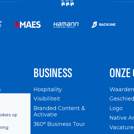
BUSINESS
ONZE 
n
Hospitality
Waarde
en
Visibiliteit
Geschied
Branded Content &
Logo
Activatie
ookies op
Native A
360° Business Tour
Vacature
ring