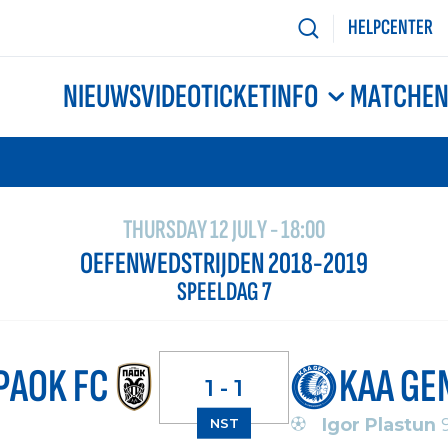
HELPCENTER
NIEUWS
VIDEO
TICKETINFO
MATCHE
THURSDAY 12 JULY - 18:00
OEFENWEDSTRIJDEN 2018-2019
SPEELDAG 7
PAOK FC
KAA GE
1 - 1
Igor Plastun
9
NST