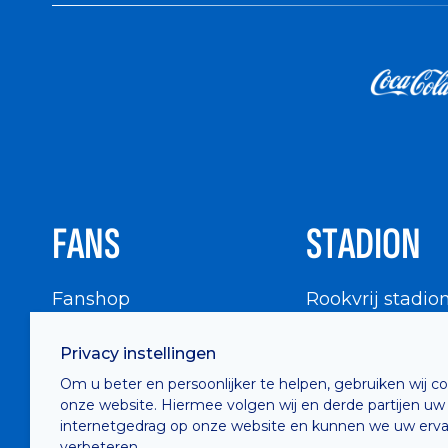
FANS
STADION
Fanshop
Rookvrij stadio
WIGWAM
Stadionbezoek
Privacy instellingen
Supportersraad
Buurtinfo
Om u beter en persoonlijker te helpen, gebruiken wij c
Buffalo Kids Club
onze website. Hiermee volgen wij en derde partijen uw
Supportersfederatie
internetgedrag op onze website en kunnen we uw erva
verbeteren.