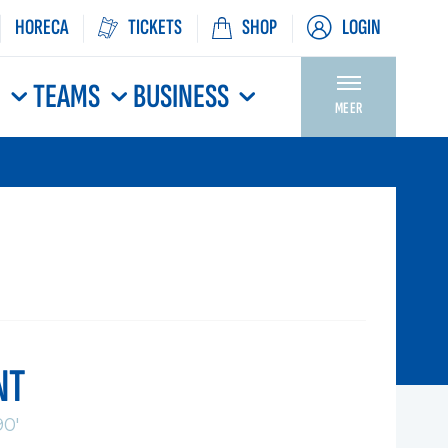
HORECA
TICKETS
SHOP
LOGIN
N
TEAMS
BUSINESS
MEER
NT
0'