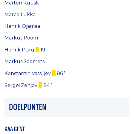
Märten Kuusk
Marco Lukka
Henrik Ojamaa
Markus Poom
Henrik Pürg
19 ’
Markus Soomets
Konstantin Vassiljev
86 ’
Sergei Zenjov
84 ’
DOELPUNTEN
KAA GENT