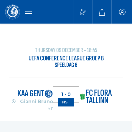
MENU
Buffa
accou
THURSDAY 09 DECEMBER - 18:45
UEFA CONFERENCE LEAGUE GROEP B
SPEELDAG 6
FC FLORA
KAA GENT
1 - 0
TALLINN
Gianni Bruno
NST
51'