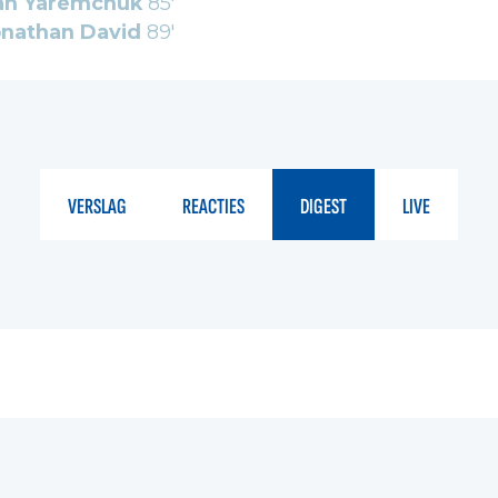
n Yaremchuk
85'
onathan David
89'
VERSLAG
REACTIES
DIGEST
LIVE