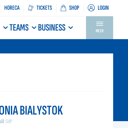
HORECA
TICKETS
SHOP
LOGIN
N
TEAMS
BUSINESS
MEER
LONIA BIALYSTOK
il
58'