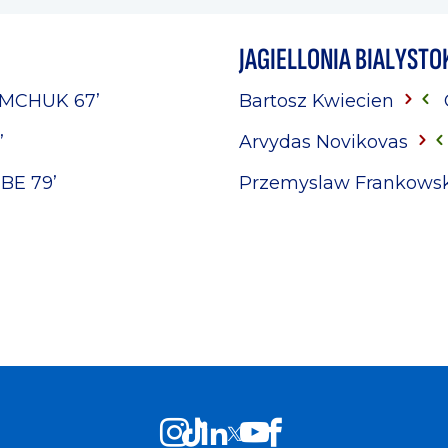
JAGIELLONIA BIALYSTO
EMCHUK
67’
Bartosz Kwiecien
’
Arvydas Novikovas
MBE
79’
Przemyslaw Frankows