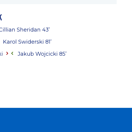
K
Cillian Sheridan 43’
Karol Swiderski 81’
ki
Jakub Wojcicki 85’