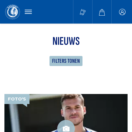
MENU
Buffa
accou
NIEUWS
FILTERS TONEN
FOTO'S