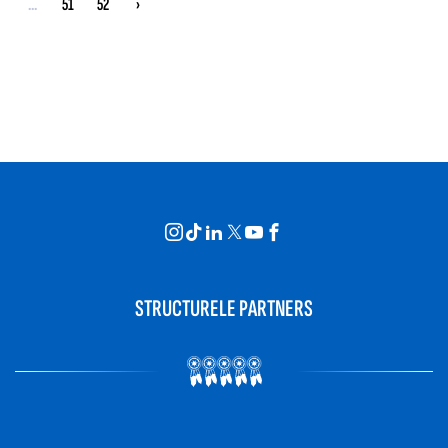
...
51
52
›
STRUCTURELE PARTNERS