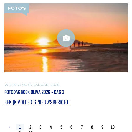
FOTO'S
WOENSDAG 07 JANUARI 2026
FOTODAGBOEK OLIVA 2026 - DAG 3
BEKIJK VOLLEDIG NIEUWSBERICHT
‹
1
2
3
4
5
6
7
8
9
10