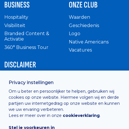
BUSINESS
ONZE CLUB
Hospitality
Waarden
Visibiliteit
Geschiedenis
Branded Content &
Logo
Activatie
Native Americans
360° Business Tour
Vacatures
DISCLAIMER
Intern reglement
Privacy instellingen
Privacy Policy
Om u beter en persoonlijker te helpen, gebruiken wij
Cashless
cookies op onze website. Hiermee volgen wij en derde
verkoopsvoorwaarden
partijen uw internetgedrag op onze website en kunnen
Cookie Policy
we uw ervaring verbeteren.
Lees er meer over in onze
cookieverklaring
.
Stel je voorkeuren in