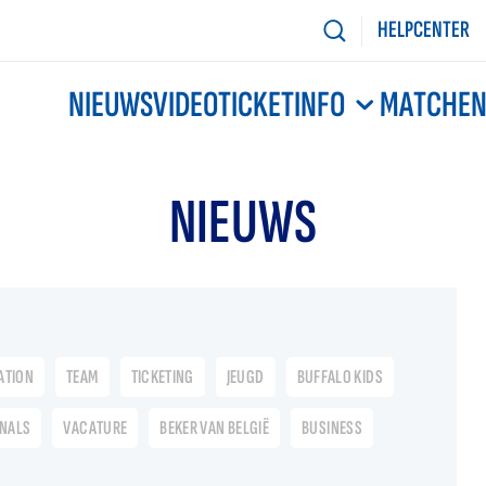
HELPCENTER
NIEUWS
VIDEO
TICKETINFO
MATCHE
NIEUWS
ATION
TEAM
TICKETING
JEUGD
BUFFALO KIDS
ONALS
VACATURE
BEKER VAN BELGIË
BUSINESS