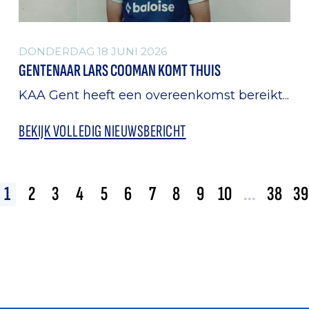
DONDERDAG 18 JUNI 2026
GENTENAAR LARS COOMAN KOMT THUIS
KAA Gent heeft een overeenkomst bereikt...
BEKIJK VOLLEDIG NIEUWSBERICHT
1
2
3
4
5
6
7
8
9
10
...
38
39