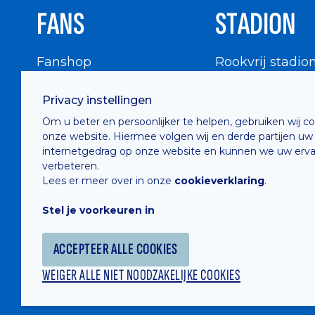
FANS
STADION
Fanshop
Rookvrij stadio
WIGWAM
Stadionbezoek
Privacy instellingen
Supportersraad
Buurtinfo
Om u beter en persoonlijker te helpen, gebruiken wij c
Buffalo Kids Club
onze website. Hiermee volgen wij en derde partijen uw
Supportersfederatie
internetgedrag op onze website en kunnen we uw erva
verbeteren.
Supportersclubs
Lees er meer over in onze
cookieverklaring
.
Supportersforum
Stel je voorkeuren in
Fotoalbums
ACCEPTEER ALLE COOKIES
WEIGER ALLE NIET NOODZAKELIJKE COOKIES
Hosted by
Combell