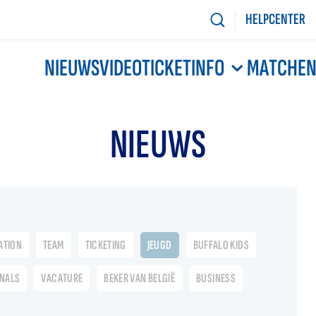
HELPCENTER
NIEUWS
VIDEO
TICKETINFO
MATCHE
NIEUWS
ATION
TEAM
TICKETING
JEUGD
BUFFALO KIDS
ONALS
VACATURE
BEKER VAN BELGIË
BUSINESS