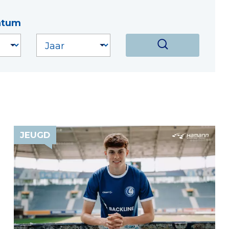
atum
JEUGD