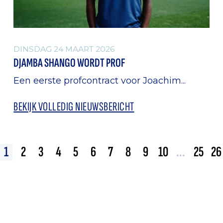
DINSDAG 24 MAART 2026
DJAMBA SHANGO WORDT PROF
Een eerste profcontract voor Joachim...
BEKIJK VOLLEDIG NIEUWSBERICHT
1
2
3
4
5
6
7
8
9
10
...
25
26