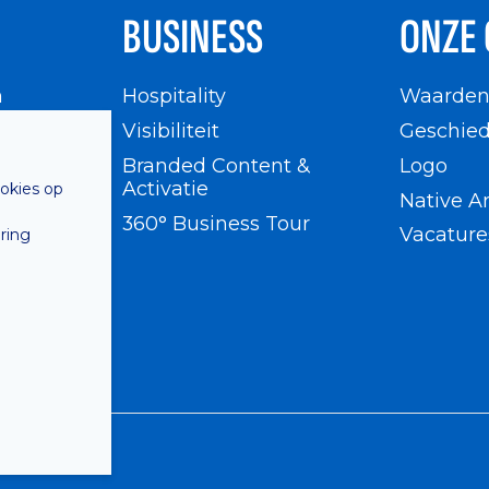
BUSINESS
ONZE 
n
Hospitality
Waarde
en
Visibiliteit
Geschied
Branded Content &
Logo
Activatie
ookies op
Native A
360° Business Tour
Vacature
ring