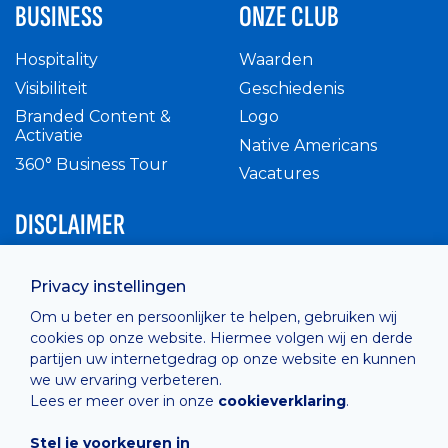
BUSINESS
ONZE CLUB
Hospitality
Waarden
Visibiliteit
Geschiedenis
Branded Content &
Logo
Activatie
Native Americans
360° Business Tour
Vacatures
DISCLAIMER
Intern reglement
Privacy instellingen
Privacy Policy
Om u beter en persoonlijker te helpen, gebruiken wij
Cashless
cookies op onze website. Hiermee volgen wij en derde
verkoopsvoorwaarden
partijen uw internetgedrag op onze website en kunnen
Cookie Policy
we uw ervaring verbeteren.
Lees er meer over in onze
cookieverklaring
.
Stel je voorkeuren in