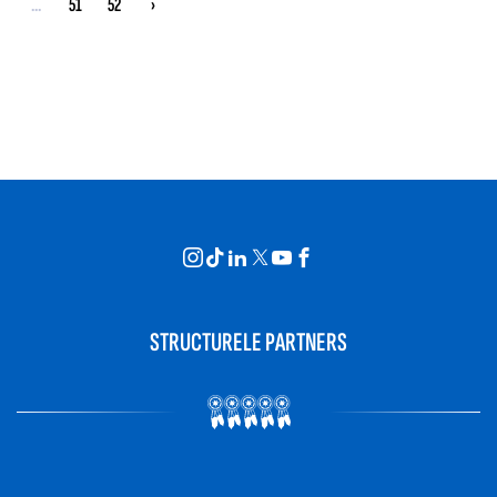
...
51
52
›
STRUCTURELE PARTNERS