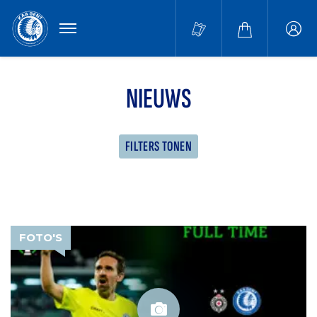
MENU
Buffa
accou
NIEUWS
FILTERS TONEN
FOTO'S