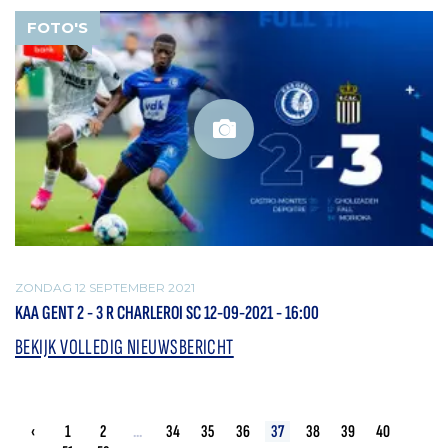
FOTO'S
ZONDAG 12 SEPTEMBER 2021
KAA GENT 2 - 3 R CHARLEROI SC 12-09-2021 - 16:00
BEKIJK VOLLEDIG NIEUWSBERICHT
‹
1
2
...
34
35
36
37
38
39
40