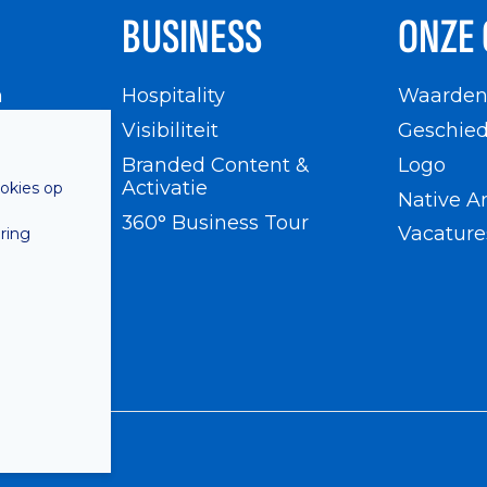
BUSINESS
ONZE 
n
Hospitality
Waarde
en
Visibiliteit
Geschied
Branded Content &
Logo
Activatie
ookies op
Native A
360° Business Tour
Vacature
ring