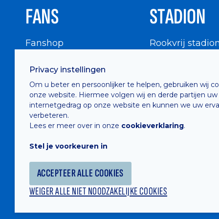
FANS
STADION
Fanshop
Rookvrij stadio
WIGWAM
Stadionbezoek
Privacy instellingen
Supportersraad
Buurtinfo
Om u beter en persoonlijker te helpen, gebruiken wij c
Buffalo Kids Club
onze website. Hiermee volgen wij en derde partijen uw
Supportersfederatie
internetgedrag op onze website en kunnen we uw erva
verbeteren.
Supportersclubs
Lees er meer over in onze
cookieverklaring
.
Supportersforum
Stel je voorkeuren in
Fotoalbums
ACCEPTEER ALLE COOKIES
WEIGER ALLE NIET NOODZAKELIJKE COOKIES
Hosted by
Combell