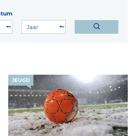
atum
JEUGD