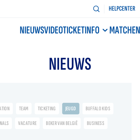
HELPCENTER
NIEUWS
VIDEO
TICKETINFO
MATCHE
NIEUWS
ATION
TEAM
TICKETING
JEUGD
BUFFALO KIDS
ONALS
VACATURE
BEKER VAN BELGIË
BUSINESS