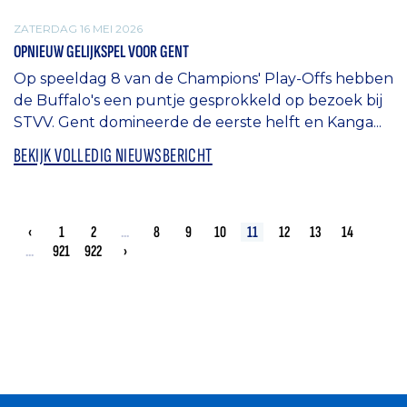
ZATERDAG 16 MEI 2026
OPNIEUW GELIJKSPEL VOOR GENT
Op speeldag 8 van de Champions' Play-Offs hebben
de Buffalo's een puntje gesprokkeld op bezoek bij
STVV. Gent domineerde de eerste helft en Kanga...
BEKIJK VOLLEDIG NIEUWSBERICHT
‹
1
2
...
8
9
10
11
12
13
14
...
921
922
›