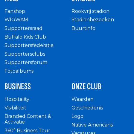
Fanshop
Rookvrij stadion
WIGWAM
Stadionbezoeken
Supportersraad
Buurtinfo
Buffalo Kids Club
Supportersfederatie
Supportersclubs
Supportersforum
Fotoalbums
BUSINESS
ONZE CLUB
Hospitality
Waarden
Visibiliteit
Geschiedenis
Branded Content &
Logo
Activatie
Native Americans
360° Business Tour
Vacatures