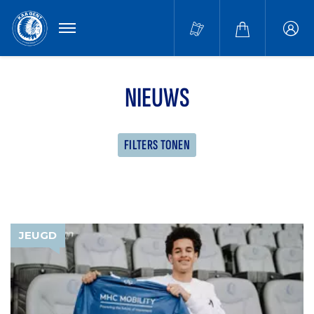
MENU
Buffa
accou
NIEUWS
FILTERS TONEN
JEUGD