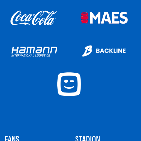
FANS
STADION