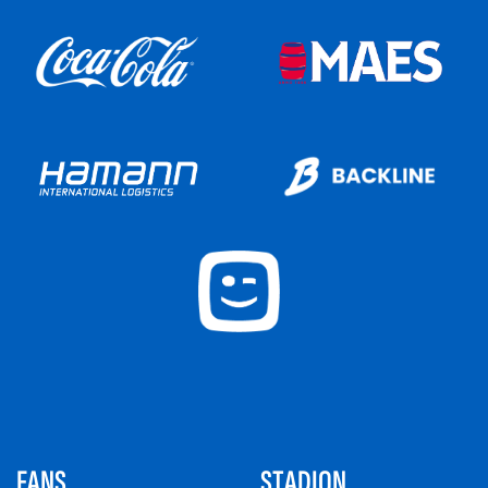
FANS
STADION