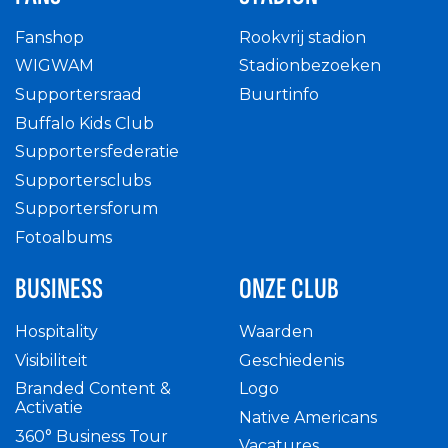
Fanshop
Rookvrij stadion
WIGWAM
Stadionbezoeken
Supportersraad
Buurtinfo
Buffalo Kids Club
Supportersfederatie
Supportersclubs
Supportersforum
Fotoalbums
BUSINESS
ONZE CLUB
Hospitality
Waarden
Visibiliteit
Geschiedenis
Branded Content &
Logo
Activatie
Native Americans
360° Business Tour
Vacatures