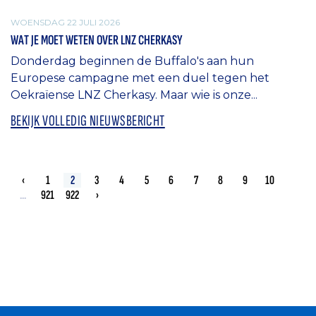
WOENSDAG 22 JULI 2026
WAT JE MOET WETEN OVER LNZ CHERKASY
Donderdag beginnen de Buffalo's aan hun
Europese campagne met een duel tegen het
Oekraïense LNZ Cherkasy. Maar wie is onze...
BEKIJK VOLLEDIG NIEUWSBERICHT
‹
1
2
3
4
5
6
7
8
9
10
...
921
922
›