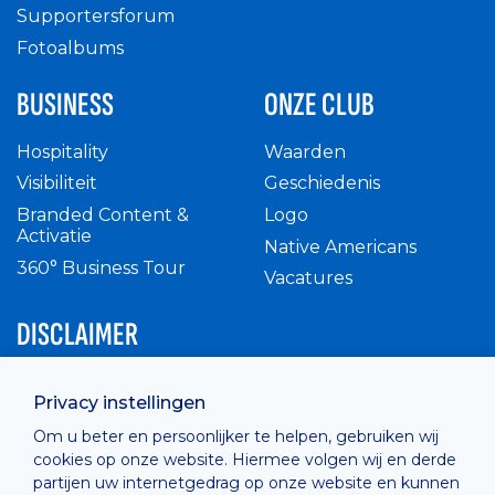
Supportersforum
Fotoalbums
BUSINESS
ONZE CLUB
Hospitality
Waarden
Visibiliteit
Geschiedenis
Branded Content &
Logo
Activatie
Native Americans
360° Business Tour
Vacatures
DISCLAIMER
Intern reglement
Privacy instellingen
Privacy Policy
Om u beter en persoonlijker te helpen, gebruiken wij
Cashless
cookies op onze website. Hiermee volgen wij en derde
verkoopsvoorwaarden
partijen uw internetgedrag op onze website en kunnen