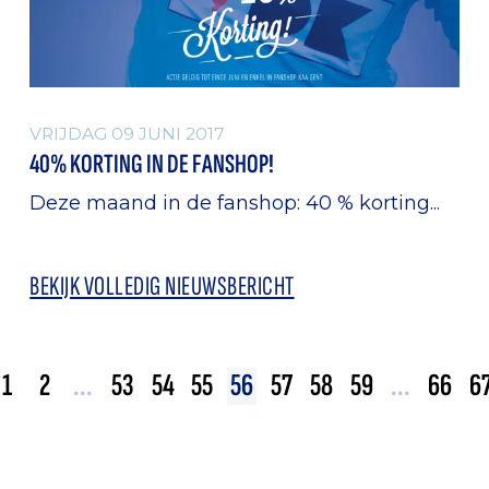
VRIJDAG 09 JUNI 2017
40% KORTING IN DE FANSHOP!
Deze maand in de fanshop: 40 % korting...
BEKIJK VOLLEDIG NIEUWSBERICHT
1
2
...
53
54
55
56
57
58
59
...
66
6