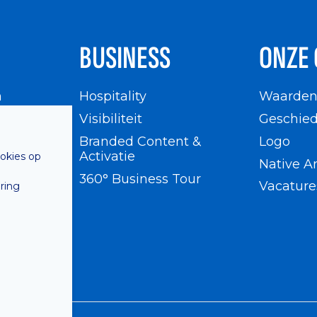
BUSINESS
ONZE 
n
Hospitality
Waarde
en
Visibiliteit
Geschied
Branded Content &
Logo
Activatie
ookies op
Native A
360° Business Tour
Vacature
ring