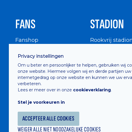
FANS
STADION
Fanshop
Rookvrij stadio
WIGWAM
Stadionbezoek
Privacy instellingen
Supportersraad
Buurtinfo
Om u beter en persoonlijker te helpen, gebruiken wij c
Buffalo Kids Club
onze website. Hiermee volgen wij en derde partijen uw
Supportersfederatie
internetgedrag op onze website en kunnen we uw erva
verbeteren.
Supportersclubs
Lees er meer over in onze
cookieverklaring
.
Supportersforum
Stel je voorkeuren in
Fotoalbums
ACCEPTEER ALLE COOKIES
WEIGER ALLE NIET NOODZAKELIJKE COOKIES