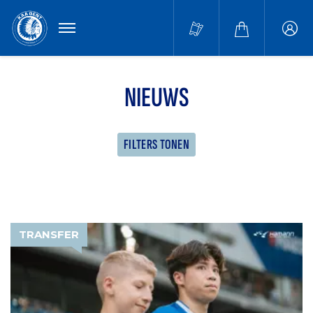
MENU
Buffa
accou
NIEUWS
FILTERS TONEN
TRANSFER