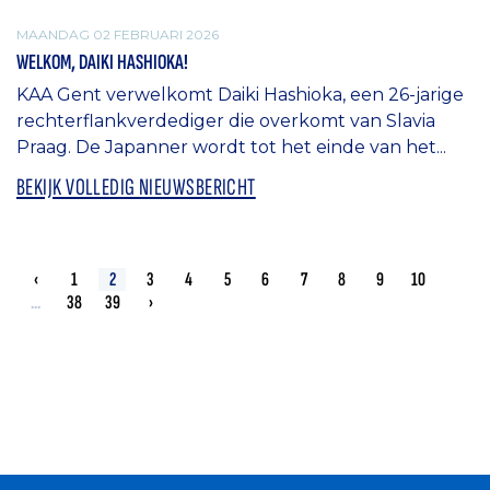
MAANDAG 02 FEBRUARI 2026
WELKOM, DAIKI HASHIOKA!
KAA Gent verwelkomt Daiki Hashioka, een 26-jarige
rechterflankverdediger die overkomt van Slavia
Praag. De Japanner wordt tot het einde van het...
BEKIJK VOLLEDIG NIEUWSBERICHT
‹
1
2
3
4
5
6
7
8
9
10
...
38
39
›