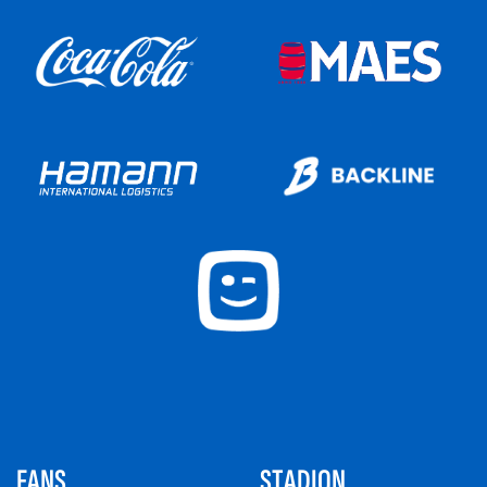
FANS
STADION