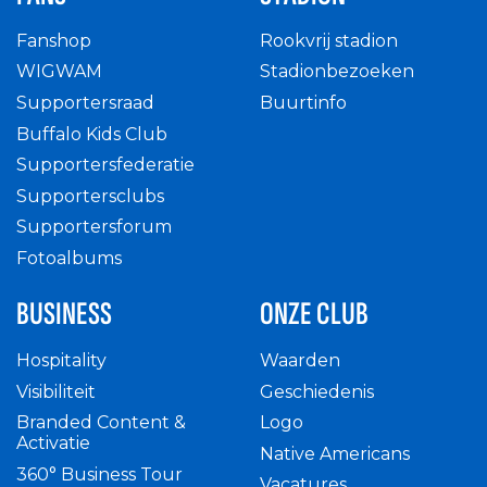
Fanshop
Rookvrij stadion
WIGWAM
Stadionbezoeken
Supportersraad
Buurtinfo
Buffalo Kids Club
Supportersfederatie
Supportersclubs
Supportersforum
Fotoalbums
BUSINESS
ONZE CLUB
Hospitality
Waarden
Visibiliteit
Geschiedenis
Branded Content &
Logo
Activatie
Native Americans
360° Business Tour
Vacatures