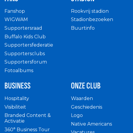
Fanshop
Rookvrij stadion
WIGWAM
Stadionbezoeken
Supportersraad
Buurtinfo
Buffalo Kids Club
Supportersfederatie
Supportersclubs
Supportersforum
Fotoalbums
BUSINESS
ONZE CLUB
Hospitality
Waarden
Visibiliteit
Geschiedenis
Branded Content &
Logo
Activatie
Native Americans
360° Business Tour
Vacatures