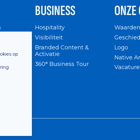
BUSINESS
ONZE 
n
Hospitality
Waarde
en
Visibiliteit
Geschied
Branded Content &
Logo
Activatie
ookies op
Native A
360° Business Tour
Vacature
ring