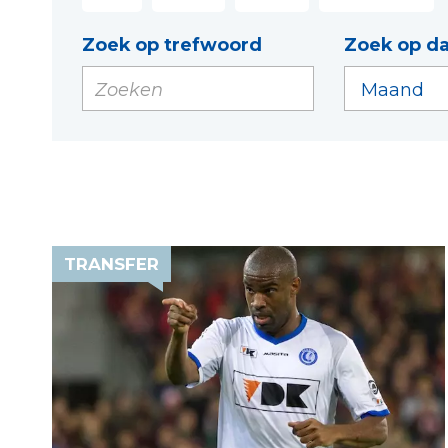
Zoek op trefwoord
Zoek op d
TRANSFER