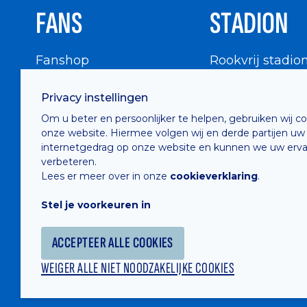
FANS
STADION
Fanshop
Rookvrij stadio
WIGWAM
Stadionbezoek
Privacy instellingen
Supportersraad
Buurtinfo
Om u beter en persoonlijker te helpen, gebruiken wij c
Buffalo Kids Club
onze website. Hiermee volgen wij en derde partijen uw
Supportersfederatie
internetgedrag op onze website en kunnen we uw erva
verbeteren.
Supportersclubs
Lees er meer over in onze
cookieverklaring
.
Supportersforum
Stel je voorkeuren in
Fotoalbums
ACCEPTEER ALLE COOKIES
WEIGER ALLE NIET NOODZAKELIJKE COOKIES
Hosted by
Combell