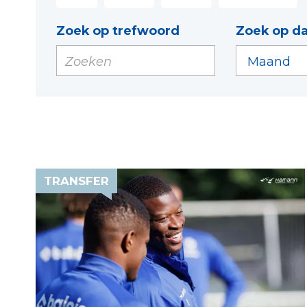
Zoek op trefwoord
Zoek op d
TRANSFER