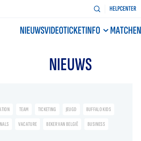
HELPCENTER
NIEUWS
VIDEO
TICKETINFO
MATCHE
NIEUWS
ATION
TEAM
TICKETING
JEUGD
BUFFALO KIDS
ONALS
VACATURE
BEKER VAN BELGIË
BUSINESS