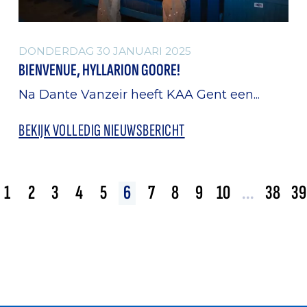
DONDERDAG 30 JANUARI 2025
BIENVENUE, HYLLARION GOORE!
Na Dante Vanzeir heeft KAA Gent een...
BEKIJK VOLLEDIG NIEUWSBERICHT
1
2
3
4
5
6
7
8
9
10
...
38
39