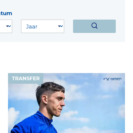
atum
TRANSFER