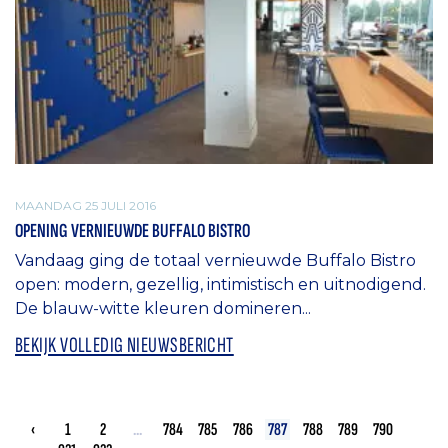
MAANDAG 25 JULI 2016
OPENING VERNIEUWDE BUFFALO BISTRO
Vandaag ging de totaal vernieuwde Buffalo Bistro
open: modern, gezellig, intimistisch en uitnodigend.
De blauw-witte kleuren domineren...
BEKIJK VOLLEDIG NIEUWSBERICHT
‹
1
2
...
784
785
786
787
788
789
790