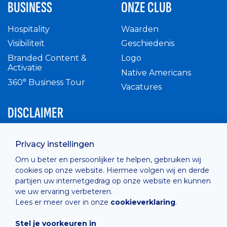
BUSINESS
ONZE CLUB
Hospitality
Waarden
Visibiliteit
Geschiedenis
Branded Content &
Logo
Activatie
Native Americans
360° Business Tour
Vacatures
DISCLAIMER
Intern reglement
Privacy instellingen
Privacy Policy
Om u beter en persoonlijker te helpen, gebruiken wij
Cashless
cookies op onze website. Hiermee volgen wij en derde
verkoopsvoorwaarden
partijen uw internetgedrag op onze website en kunnen
Cookie Policy
we uw ervaring verbeteren.
Lees er meer over in onze
cookieverklaring
.
Stel je voorkeuren in