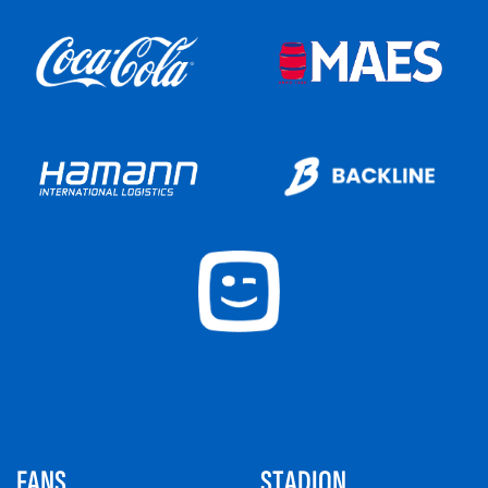
FANS
STADION