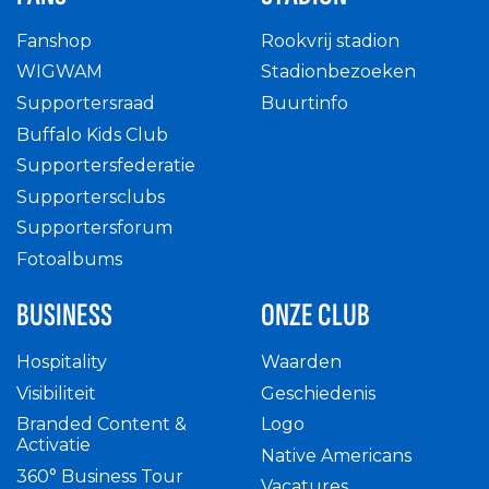
Fanshop
Rookvrij stadion
WIGWAM
Stadionbezoeken
Supportersraad
Buurtinfo
Buffalo Kids Club
Supportersfederatie
Supportersclubs
Supportersforum
Fotoalbums
BUSINESS
ONZE CLUB
Hospitality
Waarden
Visibiliteit
Geschiedenis
Branded Content &
Logo
Activatie
Native Americans
360° Business Tour
Vacatures