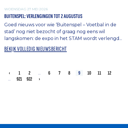
WOENSDAG 27 MEI 2026
BUITENSPEL: VERLENGINGEN TOT 2 AUGUSTUS
Goed nieuws voor wie ‘Buitenspel – Voetbal in de
stad’ nog niet bezocht of graag nog eens wil
langskomen: de expo in het STAM wordt verlengd...
BEKIJK VOLLEDIG NIEUWSBERICHT
‹
1
2
...
6
7
8
9
10
11
12
...
921
922
›