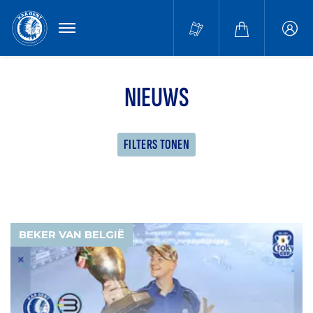
MENU
Buffa
accou
NIEUWS
FILTERS TONEN
BEKER VAN BELGIË