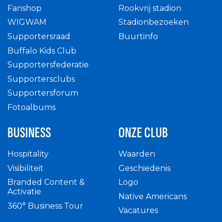
Fanshop
Rookvrij stadion
WIGWAM
Stadionbezoeken
Supportersraad
Buurtinfo
Buffalo Kids Club
Supportersfederatie
Supportersclubs
Supportersforum
Fotoalbums
BUSINESS
ONZE CLUB
Hospitality
Waarden
Visibiliteit
Geschiedenis
Branded Content &
Logo
Activatie
Native Americans
360° Business Tour
Vacatures