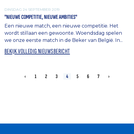
DINSDAG 24 SEPTEMBER 2019
"NIEUWE COMPETITIE, NIEUWE AMBITIES"
Een nieuwe match, een nieuwe competitie. Het
wordt stillaan een gewoonte. Woendsdag spelen
we onze eerste match in de Beker van België. In...
BEKIJK VOLLEDIG NIEUWSBERICHT
‹
1
2
3
4
5
6
7
›