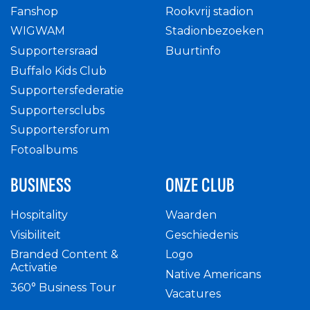
Fanshop
Rookvrij stadion
WIGWAM
Stadionbezoeken
Supportersraad
Buurtinfo
Buffalo Kids Club
Supportersfederatie
Supportersclubs
Supportersforum
Fotoalbums
BUSINESS
ONZE CLUB
Hospitality
Waarden
Visibiliteit
Geschiedenis
Branded Content &
Logo
Activatie
Native Americans
360° Business Tour
Vacatures