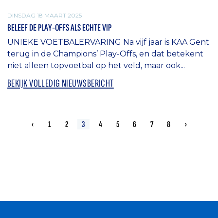
DINSDAG 18 MAART 2025
BELEEF DE PLAY-OFFS ALS ECHTE VIP
UNIEKE VOETBALERVARING Na vijf jaar is KAA Gent
terug in de Champions’ Play-Offs, en dat betekent
niet alleen topvoetbal op het veld, maar ook...
BEKIJK VOLLEDIG NIEUWSBERICHT
‹
1
2
3
4
5
6
7
8
›