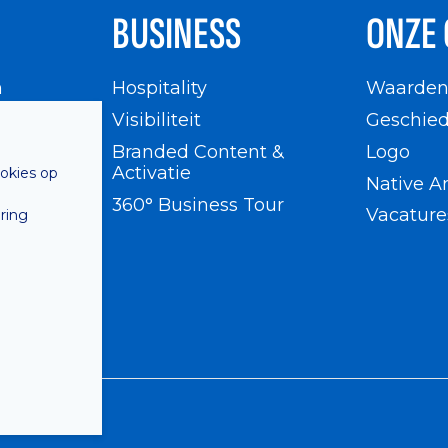
BUSINESS
ONZE 
n
Hospitality
Waarde
en
Visibiliteit
Geschied
Branded Content &
Logo
Activatie
ookies op
Native A
360° Business Tour
Vacature
ring