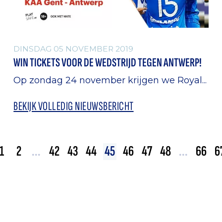
DINSDAG 05 NOVEMBER 2019
WIN TICKETS VOOR DE WEDSTRIJD TEGEN ANTWERP!
Op zondag 24 november krijgen we Royal...
BEKIJK VOLLEDIG NIEUWSBERICHT
1
2
...
42
43
44
45
46
47
48
...
66
6