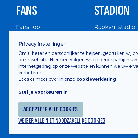
FANS
STADION
Fanshop
Rookvrij stadio
WIGWAM
Stadionbezoek
Privacy instellingen
Supportersraad
Buurtinfo
Om u beter en persoonlijker te helpen, gebruiken wij c
Buffalo Kids Club
onze website. Hiermee volgen wij en derde partijen uw
Supportersfederatie
internetgedrag op onze website en kunnen we uw erva
verbeteren.
Supportersclubs
Lees er meer over in onze
cookieverklaring
.
Supportersforum
Stel je voorkeuren in
Fotoalbums
ACCEPTEER ALLE COOKIES
WEIGER ALLE NIET NOODZAKELIJKE COOKIES
Hosted by
Combell