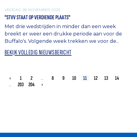
VRIJDAG 28 NOVEMBER 2025
"STVV STAAT OP VERDIENDE PLAATS"
Met drie wedstrijden in minder dan een week
breekt er weer een drukke periode aan voor de
Buffalo's. Volgende week trekken we voor de...
BEKIJK VOLLEDIG NIEUWSBERICHT
‹
1
2
...
8
9
10
11
12
13
14
...
203
204
›