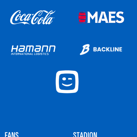
FANS
STADION