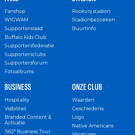
Fanshop
Rookvrij stadion
WIGWAM
Stadionbezoeken
Supportersraad
Buurtinfo
Buffalo Kids Club
Supportersfederatie
Supportersclubs
Supportersforum
Fotoalbums
BUSINESS
ONZE CLUB
Hospitality
Waarden
Visibiliteit
Geschiedenis
Branded Content &
Logo
Activatie
Native Americans
360° Business Tour
Vacatures