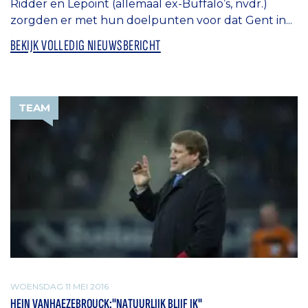
Ridder en Lepoint (allemaal ex-Buffalo’s, nvdr.)
zorgden er met hun doelpunten voor dat Gent in...
BEKIJK VOLLEDIG NIEUWSBERICHT
TEAM
WOENSDAG 11 MEI 2016
HEIN VANHAEZEBROUCK:"NATUURLIJK BLIJF IK"