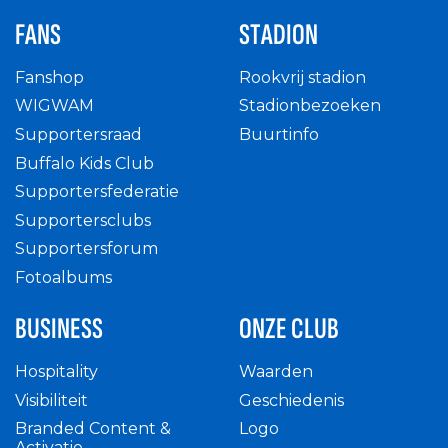
FANS
STADION
Fanshop
Rookvrij stadion
WIGWAM
Stadionbezoeken
Supportersraad
Buurtinfo
Buffalo Kids Club
Supportersfederatie
Supportersclubs
Supportersforum
Fotoalbums
BUSINESS
ONZE CLUB
Hospitality
Waarden
Visibiliteit
Geschiedenis
Branded Content &
Logo
Activatie