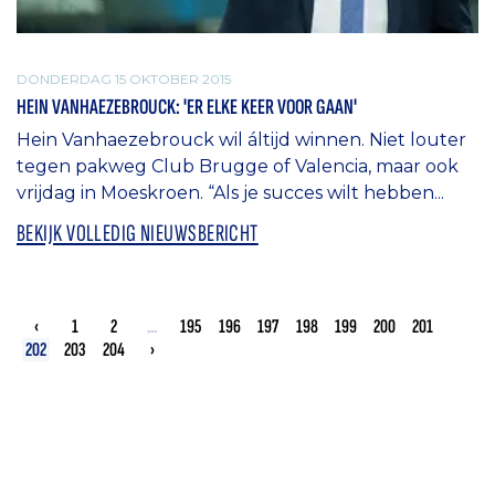
DONDERDAG 15 OKTOBER 2015
HEIN VANHAEZEBROUCK: 'ER ELKE KEER VOOR GAAN'
Hein Vanhaezebrouck wil áltijd winnen. Niet louter
tegen pakweg Club Brugge of Valencia, maar ook
vrijdag in Moeskroen. “Als je succes wilt hebben...
BEKIJK VOLLEDIG NIEUWSBERICHT
‹
1
2
...
195
196
197
198
199
200
201
202
203
204
›