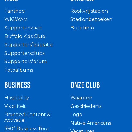
Fanshop
Rookvrij stadion
WIGWAM
Stadionbezoeken
Supportersraad
Buurtinfo
Buffalo Kids Club
Supportersfederatie
Supportersclubs
Supportersforum
Fotoalbums
BUSINESS
ONZE CLUB
Hospitality
Waarden
Visibiliteit
Geschiedenis
Branded Content &
Logo
Activatie
Native Americans
360° Business Tour
Vacatures