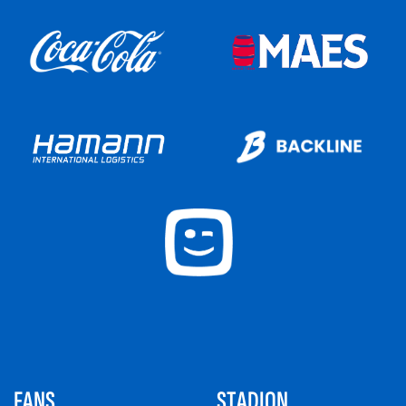
FANS
STADION