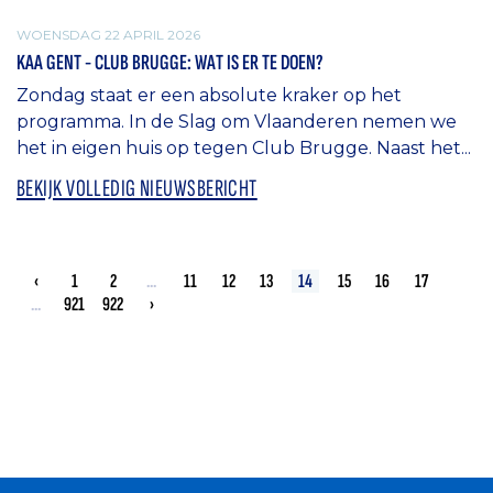
WOENSDAG 22 APRIL 2026
KAA GENT - CLUB BRUGGE: WAT IS ER TE DOEN?
Zondag staat er een absolute kraker op het
programma. In de Slag om Vlaanderen nemen we
het in eigen huis op tegen Club Brugge. Naast het...
BEKIJK VOLLEDIG NIEUWSBERICHT
‹
1
2
...
11
12
13
14
15
16
17
...
921
922
›