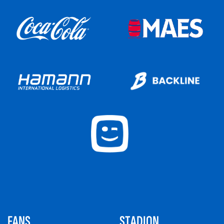
FANS
STADION