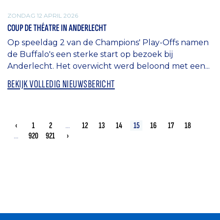
ZONDAG 12 APRIL 2026
COUP DE THÉATRE IN ANDERLECHT
Op speeldag 2 van de Champions' Play-Offs namen
de Buffalo's een sterke start op bezoek bij
Anderlecht. Het overwicht werd beloond met een...
BEKIJK VOLLEDIG NIEUWSBERICHT
‹
1
2
...
12
13
14
15
16
17
18
...
920
921
›