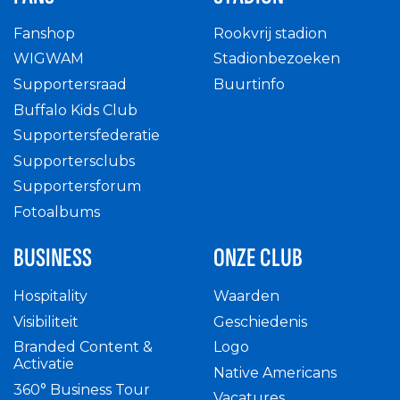
Fanshop
Rookvrij stadion
WIGWAM
Stadionbezoeken
Supportersraad
Buurtinfo
Buffalo Kids Club
Supportersfederatie
Supportersclubs
Supportersforum
Fotoalbums
BUSINESS
ONZE CLUB
Hospitality
Waarden
Visibiliteit
Geschiedenis
Branded Content &
Logo
Activatie
Native Americans
360° Business Tour
Vacatures