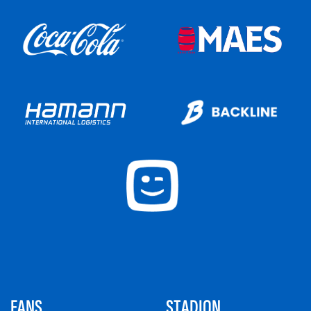
FANS
STADION