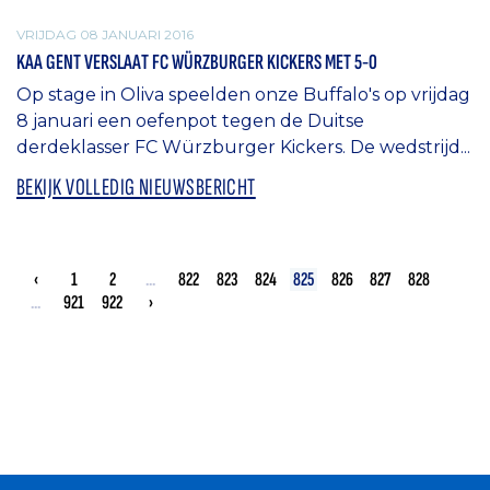
VRIJDAG 08 JANUARI 2016
KAA GENT VERSLAAT FC WÜRZBURGER KICKERS MET 5-0
Op stage in Oliva speelden onze Buffalo's op vrijdag
8 januari een oefenpot tegen de Duitse
derdeklasser FC Würzburger Kickers. De wedstrijd...
BEKIJK VOLLEDIG NIEUWSBERICHT
‹
1
2
...
822
823
824
825
826
827
828
...
921
922
›