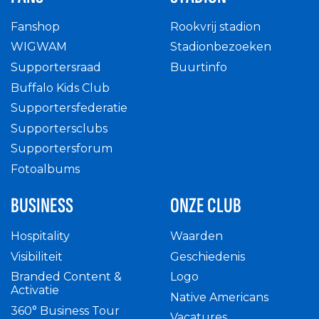
Fanshop
Rookvrij stadion
WIGWAM
Stadionbezoeken
Supportersraad
Buurtinfo
Buffalo Kids Club
Supportersfederatie
Supportersclubs
Supportersforum
Fotoalbums
BUSINESS
ONZE CLUB
Hospitality
Waarden
Visibiliteit
Geschiedenis
Branded Content &
Logo
Activatie
Native Americans
360° Business Tour
Vacatures