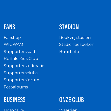
FANS
STADION
Fanshop
Rookvrij stadion
WIGWAM
Stadionbezoeken
Supportersraad
Buurtinfo
Buffalo Kids Club
Supportersfederatie
Supportersclubs
Supportersforum
Fotoalbums
BUSINESS
ONZE CLUB
Hospitality
Waarden