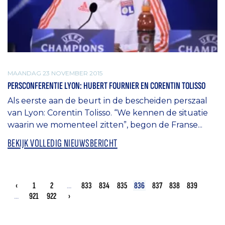
MAANDAG 23 NOVEMBER 2015
PERSCONFERENTIE LYON: HUBERT FOURNIER EN CORENTIN TOLISSO
Als eerste aan de beurt in de bescheiden perszaal
van Lyon: Corentin Tolisso. “We kennen de situatie
waarin we momenteel zitten”, begon de Franse...
BEKIJK VOLLEDIG NIEUWSBERICHT
‹
1
2
...
833
834
835
836
837
838
839
...
921
922
›