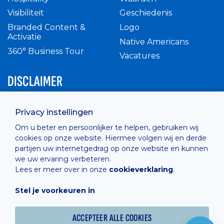
Visibiliteit
Geschiedenis
Branded Content &
Logo
Activatie
Native Americans
360° Business Tour
Vacatures
DISCLAIMER
Intern reglement
Privacy instellingen
Privacy Policy
Om u beter en persoonlijker te helpen, gebruiken wij
Cashless
cookies op onze website. Hiermee volgen wij en derde
verkoopsvoorwaarden
partijen uw internetgedrag op onze website en kunnen
Cookie Policy
we uw ervaring verbeteren.
Lees er meer over in onze
cookieverklaring
.
Stel je voorkeuren in
Hosted by
Combell
ACCEPTEER ALLE COOKIES