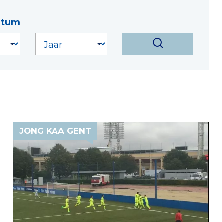
atum
JONG KAA GENT