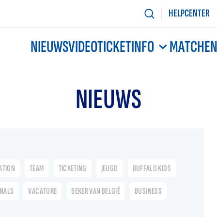
HELPCENTER
NIEUWS
VIDEO
TICKETINFO
MATCHE
NIEUWS
ATION
TEAM
TICKETING
JEUGD
BUFFALO KIDS
ONALS
VACATURE
BEKER VAN BELGIË
BUSINESS