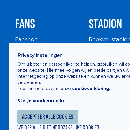
FANS
STADION
Fanshop
Rookvrij stadio
WIGWAM
Stadionbezoek
Privacy instellingen
Supportersraad
Buurtinfo
Om u beter en persoonlijker te helpen, gebruiken wij c
Buffalo Kids Club
onze website. Hiermee volgen wij en derde partijen uw
Supportersfederatie
internetgedrag op onze website en kunnen we uw erva
verbeteren.
Supportersclubs
Lees er meer over in onze
cookieverklaring
.
Supportersforum
Stel je voorkeuren in
Fotoalbums
ACCEPTEER ALLE COOKIES
WEIGER ALLE NIET NOODZAKELIJKE COOKIES