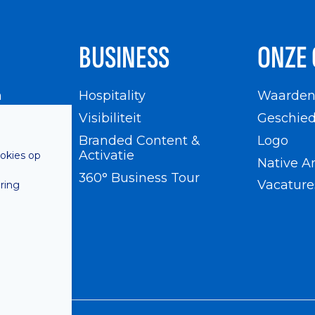
BUSINESS
ONZE 
n
Hospitality
Waarde
en
Visibiliteit
Geschied
Branded Content &
Logo
Activatie
ookies op
Native A
360° Business Tour
Vacature
ring