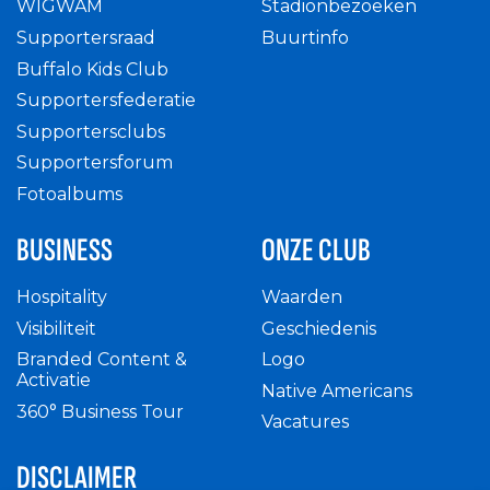
WIGWAM
Stadionbezoeken
Supportersraad
Buurtinfo
Buffalo Kids Club
Supportersfederatie
Supportersclubs
Supportersforum
Fotoalbums
BUSINESS
ONZE CLUB
Hospitality
Waarden
Visibiliteit
Geschiedenis
Branded Content &
Logo
Activatie
Native Americans
360° Business Tour
Vacatures
DISCLAIMER