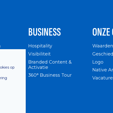
BUSINESS
ONZE 
n
Hospitality
Waarde
en
Visibiliteit
Geschied
Branded Content &
Logo
Activatie
ookies op
Native A
360° Business Tour
Vacature
ring