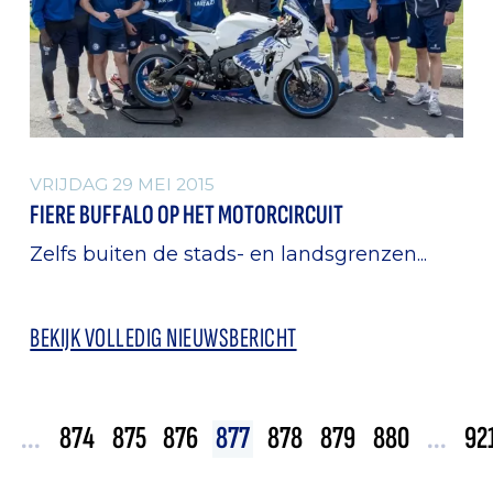
VRIJDAG 29 MEI 2015
FIERE BUFFALO OP HET MOTORCIRCUIT
Zelfs buiten de stads- en landsgrenzen...
BEKIJK VOLLEDIG NIEUWSBERICHT
...
874
875
876
877
878
879
880
...
92