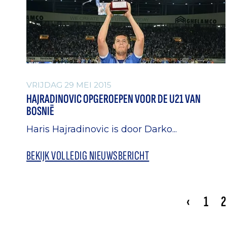
VRIJDAG 29 MEI 2015
HAJRADINOVIC OPGEROEPEN VOOR DE U21 VAN
BOSNIË
Haris Hajradinovic is door Darko...
BEKIJK VOLLEDIG NIEUWSBERICHT
‹
1
2