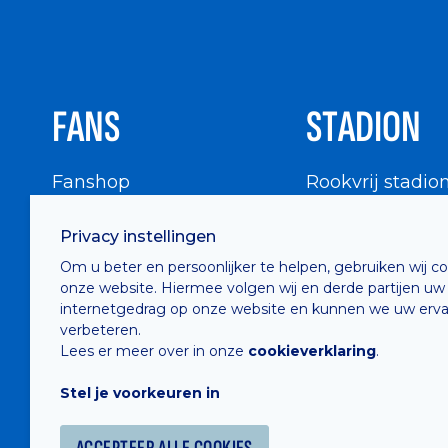
FANS
STADION
Fanshop
Rookvrij stadio
WIGWAM
Stadionbezoek
Privacy instellingen
Supportersraad
Buurtinfo
Om u beter en persoonlijker te helpen, gebruiken wij c
Buffalo Kids Club
onze website. Hiermee volgen wij en derde partijen uw
Supportersfederatie
internetgedrag op onze website en kunnen we uw erva
verbeteren.
Supportersclubs
Lees er meer over in onze
cookieverklaring
.
Supportersforum
Stel je voorkeuren in
Fotoalbums