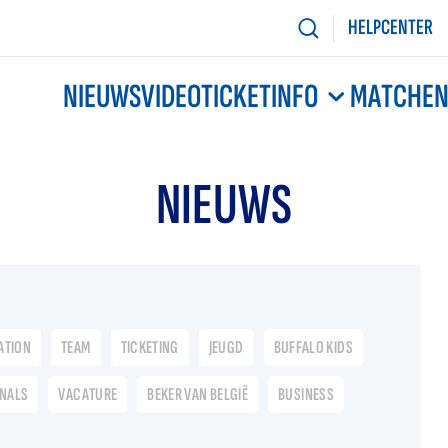
HELPCENTER
NIEUWS
VIDEO
TICKETINFO
MATCHE
NIEUWS
ATION
TEAM
TICKETING
JEUGD
BUFFALO KIDS
ONALS
VACATURE
BEKER VAN BELGIË
BUSINESS