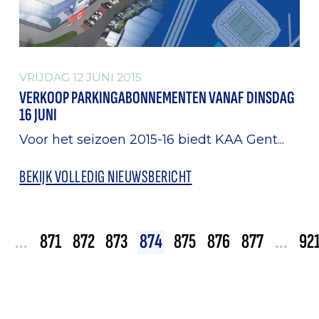
VRIJDAG 12 JUNI 2015
VERKOOP PARKINGABONNEMENTEN VANAF DINSDAG
16 JUNI
Voor het seizoen 2015-16 biedt KAA Gent...
BEKIJK VOLLEDIG NIEUWSBERICHT
2
...
871
872
873
874
875
876
877
...
92