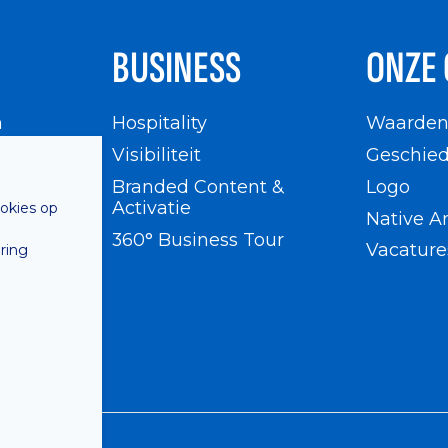
BUSINESS
ONZE 
n
Hospitality
Waarde
en
Visibiliteit
Geschied
Branded Content &
Logo
Activatie
ookies op
Native A
360° Business Tour
Vacature
ring