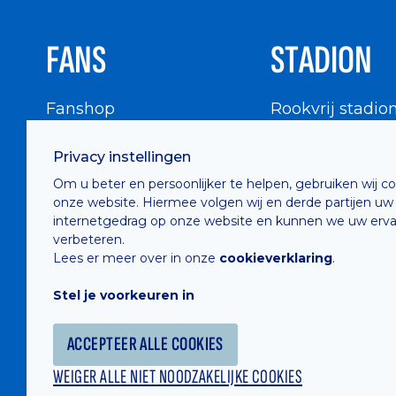
FANS
STADION
Fanshop
Rookvrij stadio
WIGWAM
Stadionbezoek
Privacy instellingen
Supportersraad
Buurtinfo
Om u beter en persoonlijker te helpen, gebruiken wij c
Buffalo Kids Club
onze website. Hiermee volgen wij en derde partijen uw
Supportersfederatie
internetgedrag op onze website en kunnen we uw erva
verbeteren.
Supportersclubs
Lees er meer over in onze
cookieverklaring
.
Supportersforum
Stel je voorkeuren in
Fotoalbums
ACCEPTEER ALLE COOKIES
WEIGER ALLE NIET NOODZAKELIJKE COOKIES