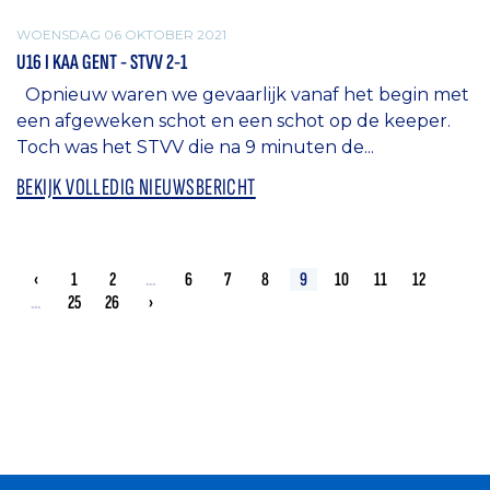
WOENSDAG 06 OKTOBER 2021
U16 I KAA GENT - STVV 2-1
Opnieuw waren we gevaarlijk vanaf het begin met
een afgeweken schot en een schot op de keeper.
Toch was het STVV die na 9 minuten de...
BEKIJK VOLLEDIG NIEUWSBERICHT
‹
1
2
...
6
7
8
9
10
11
12
...
25
26
›