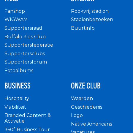
Fanshop
Rookvrij stadion
WIGWAM
Stadionbezoeken
Supportersraad
Buurtinfo
Buffalo Kids Club
Supportersfederatie
Supportersclubs
Supportersforum
Fotoalbums
BUSINESS
ONZE CLUB
Hospitality
Waarden
Visibiliteit
Geschiedenis
Branded Content &
Logo
Activatie
Native Americans
360° Business Tour
Vacatures