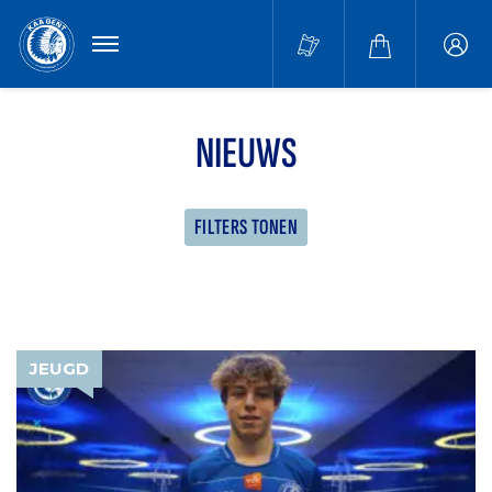
MENU
Buffa
accou
NIEUWS
FILTERS TONEN
JEUGD