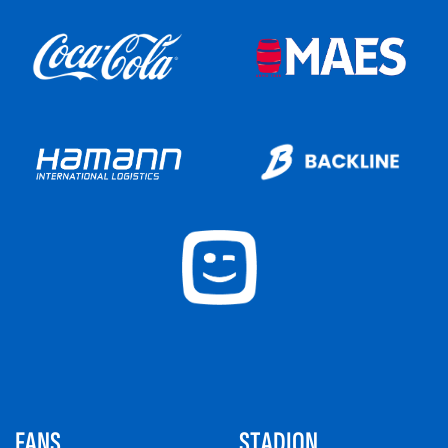
FANS
STADION