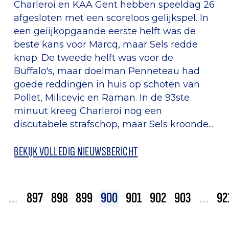
Charleroi en KAA Gent hebben speeldag 26
afgesloten met een scoreloos gelijkspel. In
een geiijkopgaande eerste helft was de
beste kans voor Marcq, maar Sels redde
knap. De tweede helft was voor de
Buffalo's, maar doelman Penneteau had
goede reddingen in huis op schoten van
Pollet, Milicevic en Raman. In de 93ste
minuut kreeg Charleroi nog een
discutabele strafschop, maar Sels kroonde...
BEKIJK VOLLEDIG NIEUWSBERICHT
...
897
898
899
900
901
902
903
...
92