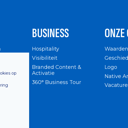
BUSINESS
ONZE 
n
Hospitality
Waarde
en
Visibiliteit
Geschied
Branded Content &
Logo
Activatie
ookies op
Native A
360° Business Tour
Vacature
ring