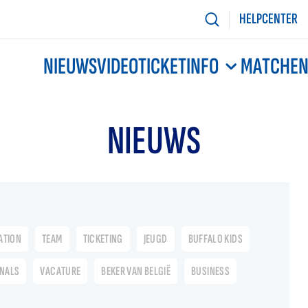
HELPCENTER
NIEUWS
VIDEO
TICKETINFO
MATCHE
NIEUWS
ATION
TEAM
TICKETING
JEUGD
BUFFALO KIDS
ONALS
VACATURE
BEKER VAN BELGIË
BUSINESS