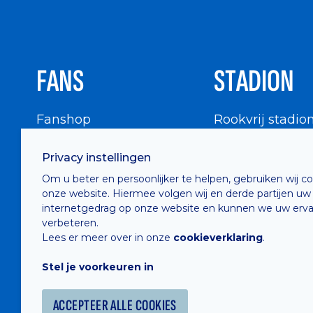
FANS
STADION
Fanshop
Rookvrij stadio
WIGWAM
Stadionbezoek
Privacy instellingen
Supportersraad
Buurtinfo
Om u beter en persoonlijker te helpen, gebruiken wij c
Buffalo Kids Club
onze website. Hiermee volgen wij en derde partijen uw
Supportersfederatie
internetgedrag op onze website en kunnen we uw erva
verbeteren.
Supportersclubs
Lees er meer over in onze
cookieverklaring
.
Supportersforum
Stel je voorkeuren in
Fotoalbums
ACCEPTEER ALLE COOKIES