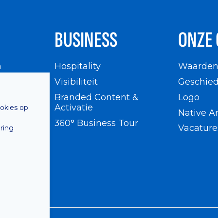
BUSINESS
ONZE 
n
Hospitality
Waarde
en
Visibiliteit
Geschied
Branded Content &
Logo
Activatie
ookies op
Native A
360° Business Tour
Vacature
ring