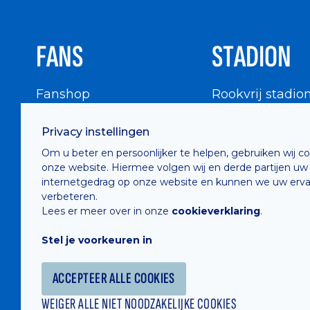
FANS
STADION
Fanshop
Rookvrij stadio
WIGWAM
Stadionbezoek
Privacy instellingen
Supportersraad
Buurtinfo
Om u beter en persoonlijker te helpen, gebruiken wij c
Buffalo Kids Club
onze website. Hiermee volgen wij en derde partijen uw
Supportersfederatie
internetgedrag op onze website en kunnen we uw erva
verbeteren.
Supportersclubs
Lees er meer over in onze
cookieverklaring
.
Supportersforum
Stel je voorkeuren in
Fotoalbums
ACCEPTEER ALLE COOKIES
WEIGER ALLE NIET NOODZAKELIJKE COOKIES