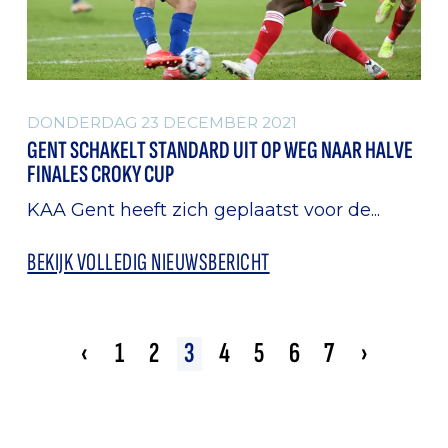
DONDERDAG 23 DECEMBER 2021
GENT SCHAKELT STANDARD UIT OP WEG NAAR HALVE
FINALES CROKY CUP
KAA Gent heeft zich geplaatst voor de...
BEKIJK VOLLEDIG NIEUWSBERICHT
‹
1
2
3
4
5
6
7
›