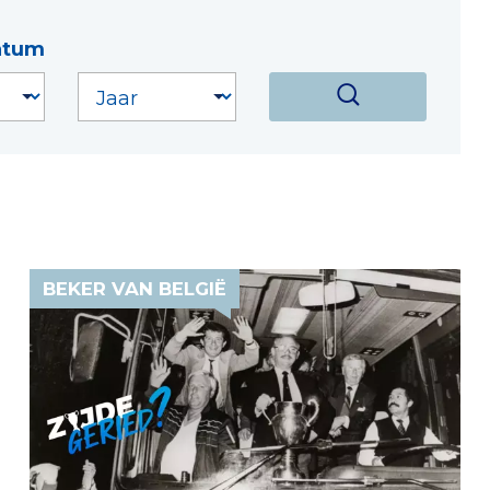
atum
BEKER VAN BELGIË