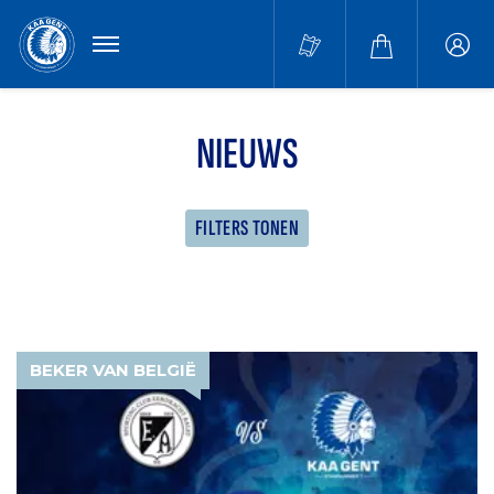
MENU
Buffa
accou
NIEUWS
FILTERS TONEN
BEKER VAN BELGIË