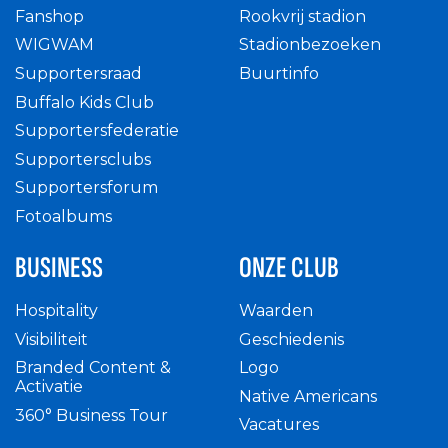
Fanshop
Rookvrij stadion
WIGWAM
Stadionbezoeken
Supportersraad
Buurtinfo
Buffalo Kids Club
Supportersfederatie
Supportersclubs
Supportersforum
Fotoalbums
BUSINESS
ONZE CLUB
Hospitality
Waarden
Visibiliteit
Geschiedenis
Branded Content &
Logo
Activatie
Native Americans
360° Business Tour
Vacatures