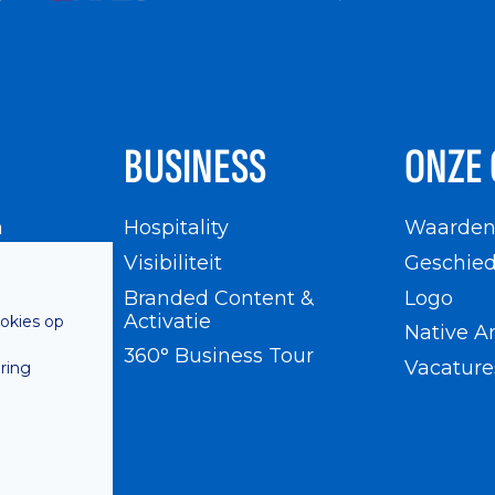
BUSINESS
ONZE 
n
Hospitality
Waarde
en
Visibiliteit
Geschied
Branded Content &
Logo
Activatie
ookies op
Native A
360° Business Tour
Vacature
ring