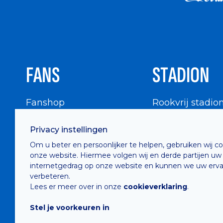
FANS
STADION
Fanshop
Rookvrij stadio
WIGWAM
Stadionbezoek
Privacy instellingen
Supportersraad
Buurtinfo
Om u beter en persoonlijker te helpen, gebruiken wij c
Buffalo Kids Club
onze website. Hiermee volgen wij en derde partijen uw
Supportersfederatie
internetgedrag op onze website en kunnen we uw erva
verbeteren.
Supportersclubs
Lees er meer over in onze
cookieverklaring
.
Supportersforum
Stel je voorkeuren in
Fotoalbums