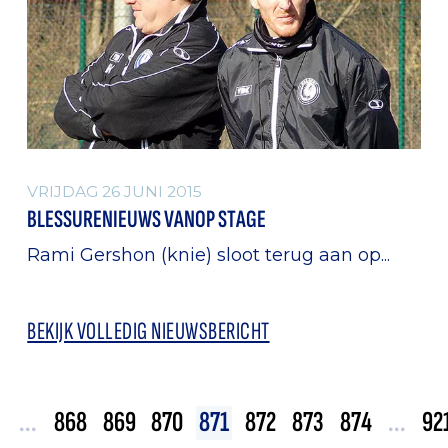
VRIJDAG 26 JUNI 2015
BLESSURENIEUWS VANOP STAGE
Rami Gershon (knie) sloot terug aan op...
BEKIJK VOLLEDIG NIEUWSBERICHT
...
868
869
870
871
872
873
874
...
92