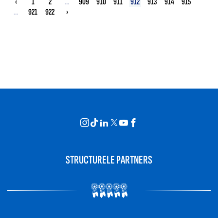
‹
1
2
...
909
910
911
912
913
914
915
...
921
922
›
STRUCTURELE PARTNERS