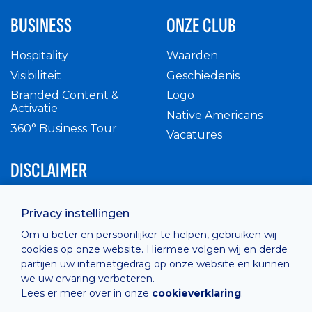
BUSINESS
ONZE CLUB
Hospitality
Waarden
Visibiliteit
Geschiedenis
Branded Content &
Logo
Activatie
Native Americans
360° Business Tour
Vacatures
DISCLAIMER
Intern reglement
Privacy instellingen
Privacy Policy
Om u beter en persoonlijker te helpen, gebruiken wij
Cashless
cookies op onze website. Hiermee volgen wij en derde
verkoopsvoorwaarden
partijen uw internetgedrag op onze website en kunnen
Cookie Policy
we uw ervaring verbeteren.
Lees er meer over in onze
cookieverklaring
.