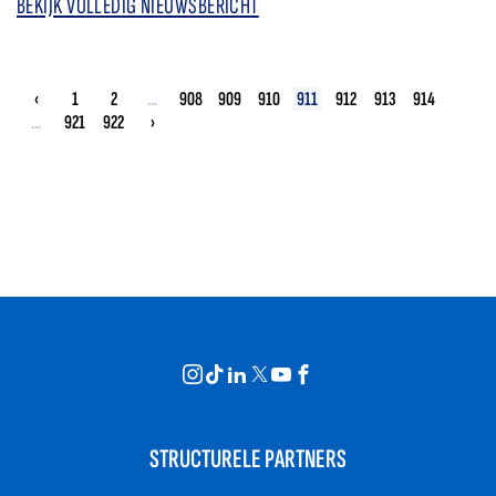
BEKIJK VOLLEDIG NIEUWSBERICHT
‹
1
2
...
908
909
910
911
912
913
914
...
921
922
›
STRUCTURELE PARTNERS