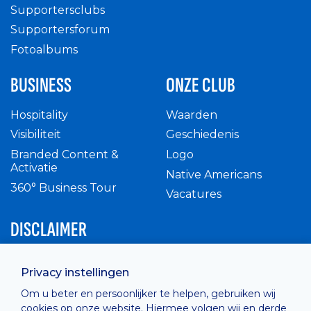
Supportersclubs
Supportersforum
Fotoalbums
BUSINESS
ONZE CLUB
Hospitality
Waarden
Visibiliteit
Geschiedenis
Branded Content &
Logo
Activatie
Native Americans
360° Business Tour
Vacatures
DISCLAIMER
Intern reglement
Privacy instellingen
Privacy Policy
Om u beter en persoonlijker te helpen, gebruiken wij
Cashless
cookies op onze website. Hiermee volgen wij en derde