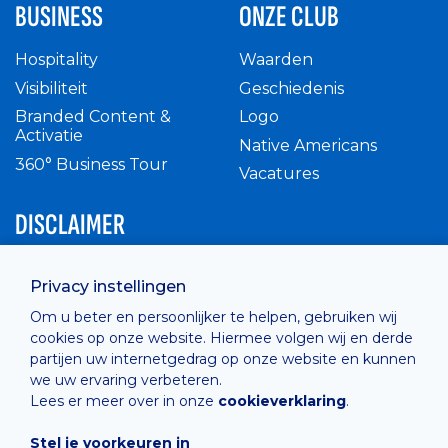
BUSINESS
ONZE CLUB
Hospitality
Waarden
Visibiliteit
Geschiedenis
Branded Content &
Logo
Activatie
Native Americans
360° Business Tour
Vacatures
DISCLAIMER
Intern reglement
Privacy instellingen
Privacy Policy
Om u beter en persoonlijker te helpen, gebruiken wij
Cashless
cookies op onze website. Hiermee volgen wij en derde
verkoopsvoorwaarden
partijen uw internetgedrag op onze website en kunnen
Cookie Policy
we uw ervaring verbeteren.
Lees er meer over in onze
cookieverklaring
.
Stel je voorkeuren in