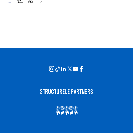
...
921
922
›
STRUCTURELE PARTNERS