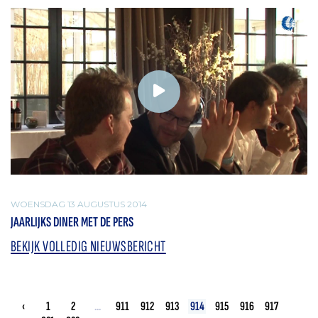
WOENSDAG 13 AUGUSTUS 2014
JAARLIJKS DINER MET DE PERS
BEKIJK VOLLEDIG NIEUWSBERICHT
‹
1
2
...
911
912
913
914
915
916
917