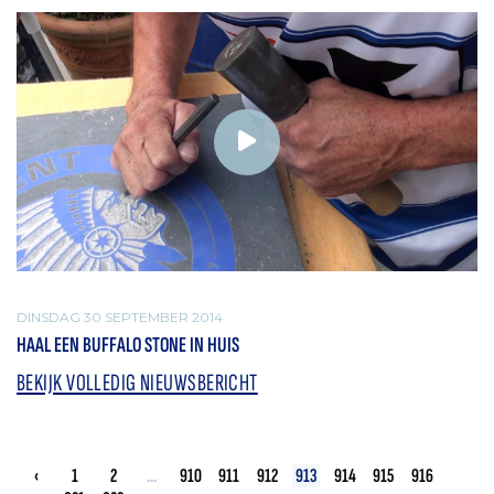
DINSDAG 30 SEPTEMBER 2014
HAAL EEN BUFFALO STONE IN HUIS
BEKIJK VOLLEDIG NIEUWSBERICHT
‹
1
2
...
910
911
912
913
914
915
916