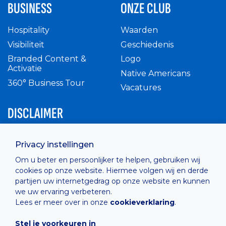
BUSINESS
ONZE CLUB
Hospitality
Waarden
Visibiliteit
Geschiedenis
Branded Content &
Logo
Activatie
Native Americans
360° Business Tour
Vacatures
DISCLAIMER
Intern reglement
Privacy instellingen
Privacy Policy
Om u beter en persoonlijker te helpen, gebruiken wij
Cashless
cookies op onze website. Hiermee volgen wij en derde
verkoopsvoorwaarden
partijen uw internetgedrag op onze website en kunnen
Cookie Policy
we uw ervaring verbeteren.
Lees er meer over in onze
cookieverklaring
.
Stel je voorkeuren in