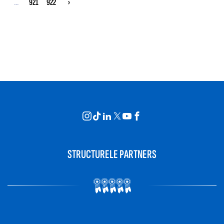
...
921
922
›
STRUCTURELE PARTNERS